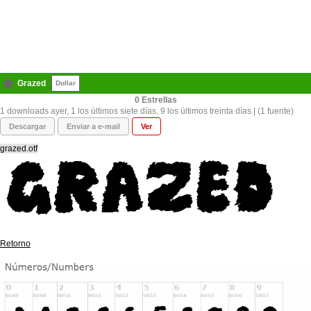
Grazed
Dollar
0
1 downloads ayer, 1 los últimos siete días, 9 los últimos treinta días | (1 fuente)
Descargar
Enviar a e-mail
Ver
grazed.otf
Retorno