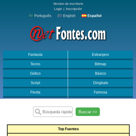
Version de escritorio
Login
|
Inscripción
Português
English
Español
Fantasía
Extranjero
Tecno
Bitmap
Gótico
Básico
Script
Dingbats
Fiesta
Famosa
Buscar >>
Top Fuentes