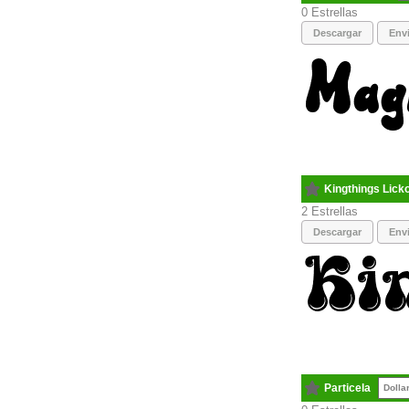
0
Descargar
Envi
Kingthings Lick
2
Descargar
Envi
Particela
Dolla