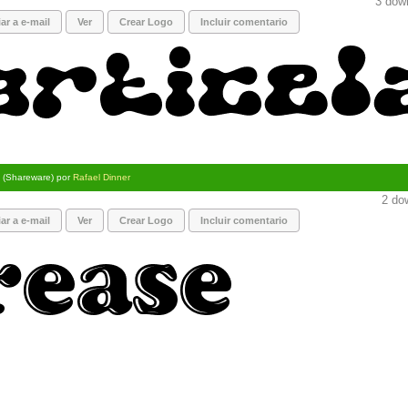
3 down
ar a e-mail
Ver
Crear Logo
Incluir comentario
(Shareware) por
Rafael Dinner
2 dow
ar a e-mail
Ver
Crear Logo
Incluir comentario