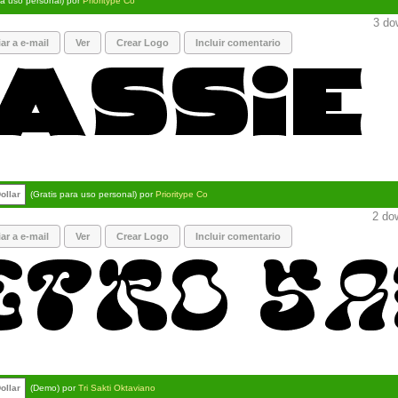
ra uso personal) por
Prioritype Co
3 dow
ar a e-mail
Ver
Crear Logo
Incluir comentario
ollar
(Gratis para uso personal) por
Prioritype Co
2 dow
ar a e-mail
Ver
Crear Logo
Incluir comentario
ollar
(Demo) por
Tri Sakti Oktaviano