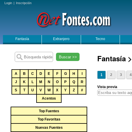
Login
|
Inscripción
Fantasía
Extranjero
Tecno
Fantasía 
Buscar >>
A
B
C
D
E
F
G
H
I
1
2
3
4
J
K
L
M
N
O
P
Q
R
Vista previa
S
T
U
V
W
X
Y
Z
#
Acentos
Top Fuentes
Top Favoritas
Nuevas Fuentes