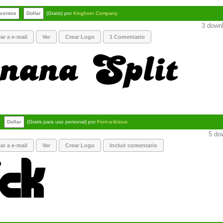
centos
Dollar
(Gratis) por
Kinghorn Company
3 downl
ar a e-mail
Ver
Crear Logo
1 Comentario
Dollar
(Gratis para uso personal) por
Font-a-licious
5 dow
ar a e-mail
Ver
Crear Logo
Incluir comentario