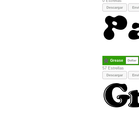
0
Descargar
Envi
Grease
Dollar
57
Descargar
Envi