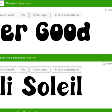
lar
(Demo) por
Typecase
2 dow
ar a e-mail
Ver
Crear Logo
Incluir comentario
 para uso personal) por
sez_inn
3 down
ar a e-mail
Ver
Crear Logo
Incluir comentario