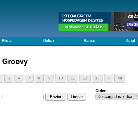
Bitmap
Gótico
Básico
Script
> Groovy
5
6
7
8
9
10
11
12
13
»
48
Orden