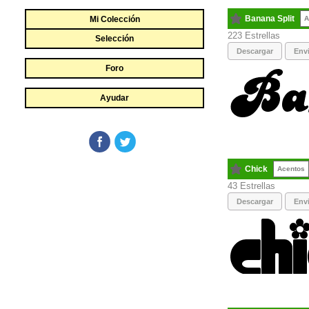
Banana Split
Mi Colección
A
223
Selección
Descargar
Envi
Foro
Ayudar
Chick
Acentos
43
Descargar
Envi