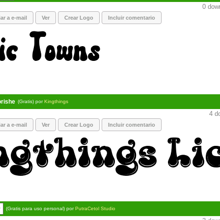
0 down
ar a e-mail
Ver
Crear Logo
Incluir comentario
orishe
(Gratis) por
Kingthings
4 d
ar a e-mail
Ver
Crear Logo
Incluir comentario
r
(Gratis para uso personal) por
PutraCetol Studio