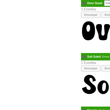
Over Good
Dol
1
Descargar
Envi
Soli Soleil
(Gratis
1
Descargar
Envi