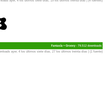
loads ayer, 4 los últimos siete días, 15 los últimos treinta días | (4 fuentes)
Fantasía
>
Groovy
- 79.512
nloads ayer, 4 los últimos siete días, 27 los últimos treinta días | (1 fuente)