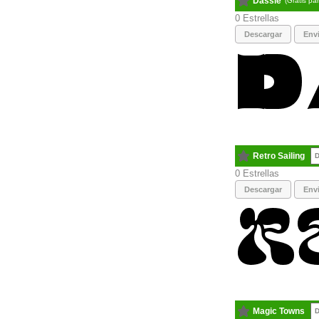
Dassie
(Gratis pa
0
Descargar
Envi
Retro Sailing
D
0
Descargar
Envi
Magic Towns
D