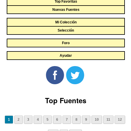
Top Favoritas
Nuevas Fuentes
Mi Colección
Selección
Foro
Ayudar
Top Fuentes
1
2
3
4
5
6
7
8
9
10
11
12