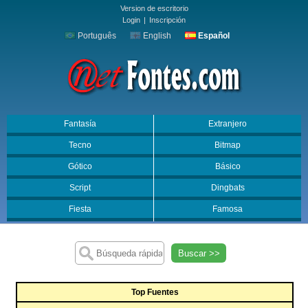
Version de escritorio
Login
|
Inscripción
Português
English
Español
Fantasía
Extranjero
Tecno
Bitmap
Gótico
Básico
Script
Dingbats
Fiesta
Famosa
Buscar >>
Top Fuentes