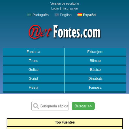
Version de escritorio
Login
|
Inscripción
Português
English
Español
Fantasía
Extranjero
Tecno
Bitmap
Gótico
Básico
Script
Dingbats
Fiesta
Famosa
Buscar >>
Top Fuentes