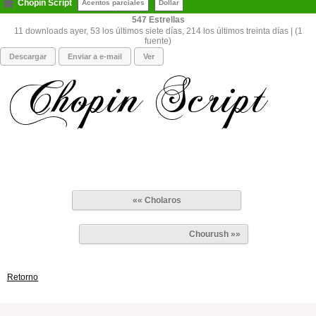
Chopin Script
Acentos parciales
Dollar
547
11 downloads ayer, 53 los últimos siete días, 214 los últimos treinta días | (1
fuente)
Descargar
Enviar a e-mail
Ver
«« Cholaros
Chourush »»
Retorno