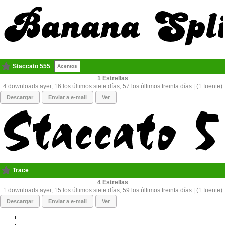
Staccato 555
Acentos
1
4 downloads ayer, 16 los últimos siete días, 57 los últimos treinta días | (1 fuente)
Descargar
Enviar a e-mail
Ver
Trace
4
1 downloads ayer, 15 los últimos siete días, 59 los últimos treinta días | (1 fuente)
Descargar
Enviar a e-mail
Ver