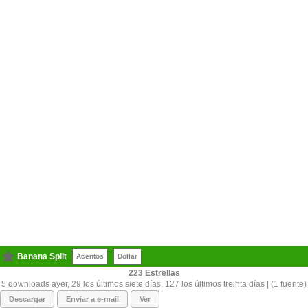
Banana Split
Acentos
Dollar
223
5 downloads ayer, 29 los últimos siete días, 127 los últimos treinta días | (1 fuente)
Descargar
Enviar a e-mail
Ver