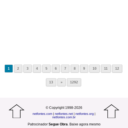
1
2
3
4
5
6
7
8
9
10
11
12
13
»
1292
© Copyright 1998-2026
netfontes.com
|
netfontes.net
|
netfontes.org
|
netfontes.com.br
Patrocinador
Segue Obra
.
Baixe agora mesmo