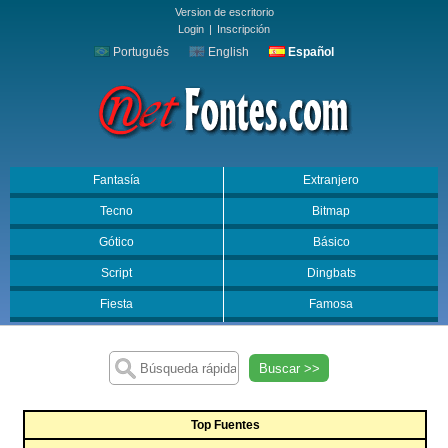
Version de escritorio
Login
|
Inscripción
Português
English
Español
Fantasía
Extranjero
Tecno
Bitmap
Gótico
Básico
Script
Dingbats
Fiesta
Famosa
Buscar >>
Top Fuentes