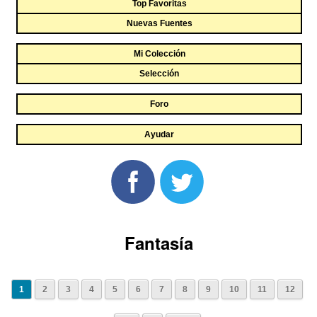
Top Favoritas
Nuevas Fuentes
Mi Colección
Selección
Foro
Ayudar
Fantasía
1
2
3
4
5
6
7
8
9
10
11
12