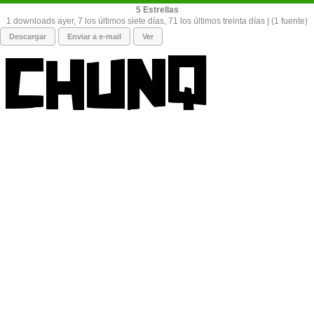
5
1 downloads ayer, 7 los últimos siete días, 71 los últimos treinta días | (1 fuente)
Descargar
Enviar a e-mail
Ver