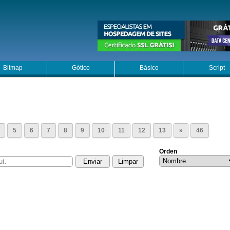
Bitmap
Gótico
Básico
Script
5
6
7
8
9
10
11
12
13
»
46
Orden