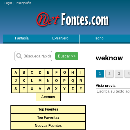
Login
|
Inscripción
Fantasía
Extranjero
Tecno
weknow
Buscar >>
A
B
C
D
E
F
G
H
I
1
2
3
4
J
K
L
M
N
O
P
Q
R
Vista previa
S
T
U
V
W
X
Y
Z
#
Acentos
Top Fuentes
Top Favoritas
Nuevas Fuentes