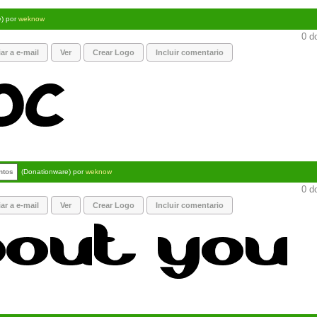
e) por
weknow
0 d
ar a e-mail
Ver
Crear Logo
Incluir comentario
ntos
(Donationware) por
weknow
0 d
ar a e-mail
Ver
Crear Logo
Incluir comentario