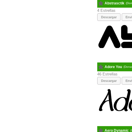
Abstrasctik
(Don
4
Descargar
Envi
Adore You
(Dona
46
Descargar
Envi
Aero Dynamic
(