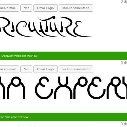
0 d
ar a e-mail
Ver
Crear Logo
Incluir comentario
(Donationware) por
weknow
0 d
ar a e-mail
Ver
Crear Logo
Incluir comentario
tionware) por
weknow
0 d