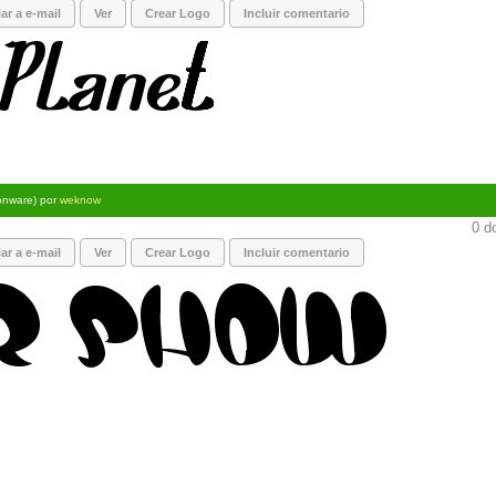
ar a e-mail
Ver
Crear Logo
Incluir comentario
onware) por
weknow
0 d
ar a e-mail
Ver
Crear Logo
Incluir comentario