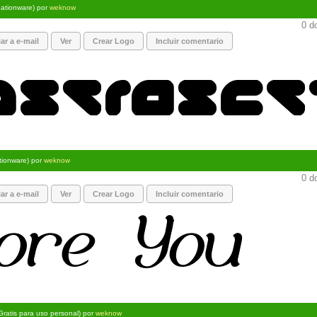
ationware) por
weknow
0 d
ar a e-mail
Ver
Crear Logo
Incluir comentario
tionware) por
weknow
0 d
ar a e-mail
Ver
Crear Logo
Incluir comentario
Gratis para uso personal) por
weknow