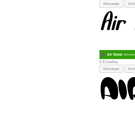
Descargar
Envi
Air Show
(Donati
6
Descargar
Envi