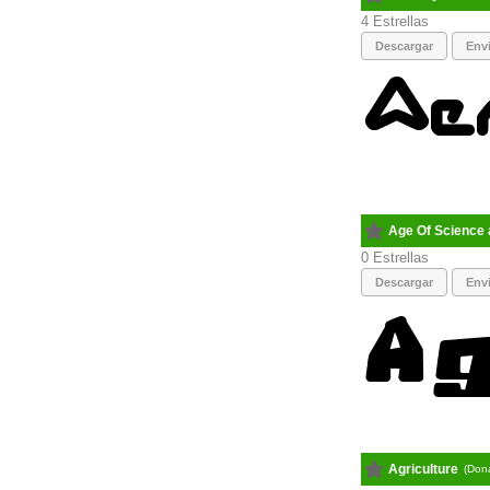
4
Descargar
Envi
Age Of Science
0
Descargar
Envi
Agriculture
(Don