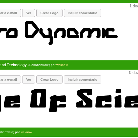
1 dow
ar a e-mail
Ver
Crear Logo
Incluir comentario
 and Technology
(Donationware) por
weknow
0 dow
ar a e-mail
Ver
Crear Logo
Incluir comentario
ationware) por
weknow