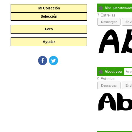
Abc
Mi Colección
(Donationwar
7
Selección
Descargar
Envi
Foro
Ayudar
About you
Ace
9
Descargar
Envi