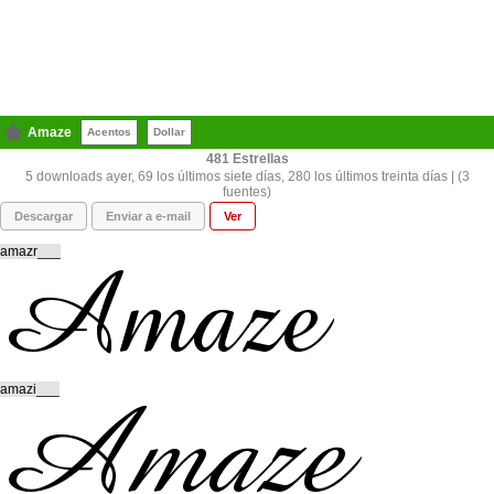
Amaze
Acentos
Dollar
481
5 downloads ayer, 69 los últimos siete días, 280 los últimos treinta días | (3
fuentes)
Descargar
Enviar a e-mail
Ver
amazr___
amazi___