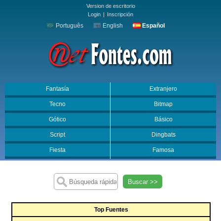
Version de escritorio
Login
|
Inscripción
Português
English
Español
Fantasía
Extranjero
Tecno
Bitmap
Gótico
Básico
Script
Dingbats
Fiesta
Famosa
Buscar >>
Top Fuentes