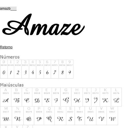
amazb___
Retorno