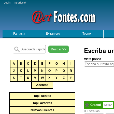
Login
|
Inscripción
Fantasía
Extranjero
Tecno
Escriba u
Buscar >>
Vista previa
A
B
C
D
E
F
G
H
I
J
K
L
M
N
O
P
Q
R
S
T
U
V
W
X
Y
Z
#
Acentos
Top Fuentes
Top Favoritas
Grazed
Dollar
Nuevas Fuentes
0