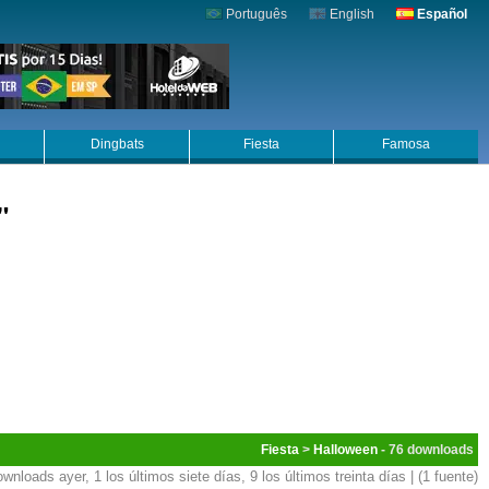
Português
English
Español
Dingbats
Fiesta
Famosa
"
Fiesta
>
Halloween
- 76
ownloads ayer, 1 los últimos siete días, 9 los últimos treinta días | (1 fuente)