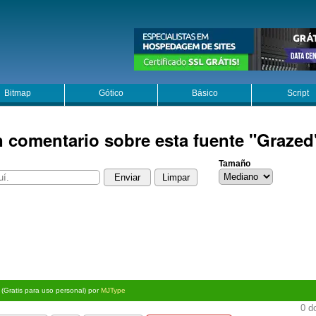
Bitmap
Gótico
Básico
Script
n comentario sobre esta fuente "Grazed
Tamaño
(Gratis para uso personal) por
MJType
0 d