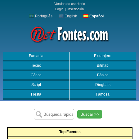
Version de escritorio
Login
|
Inscripción
Português
English
Español
Fantasía
Extranjero
Tecno
Bitmap
Gótico
Básico
Script
Dingbats
Fiesta
Famosa
Buscar >>
Top Fuentes