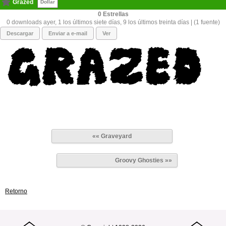
Grazed
Dollar
0
0 downloads ayer, 1 los últimos siete días, 9 los últimos treinta días | (1 fuente)
Descargar
Enviar a e-mail
Ver
«« Graveyard
Groovy Ghosties »»
Retorno