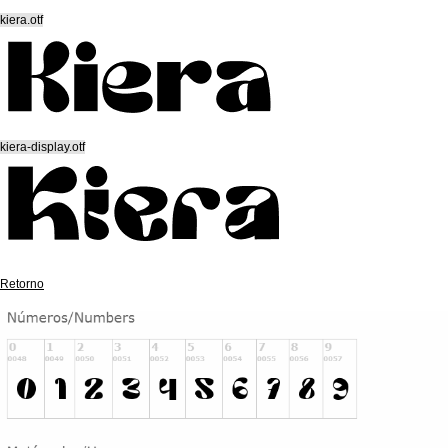
kiera.otf
kiera-display.otf
Retorno