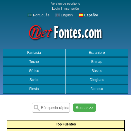
Version de escritorio
Login
|
Inscripción
Português
English
Español
Fantasía
Extranjero
Tecno
Bitmap
Gótico
Básico
Script
Dingbats
Fiesta
Famosa
Buscar >>
Top Fuentes