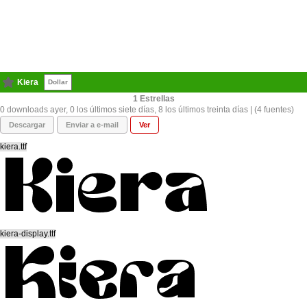
Kiera
Dollar
1
0 downloads ayer, 0 los últimos siete días, 8 los últimos treinta días | (4 fuentes)
Descargar
Enviar a e-mail
Ver
kiera.ttf
kiera-display.ttf