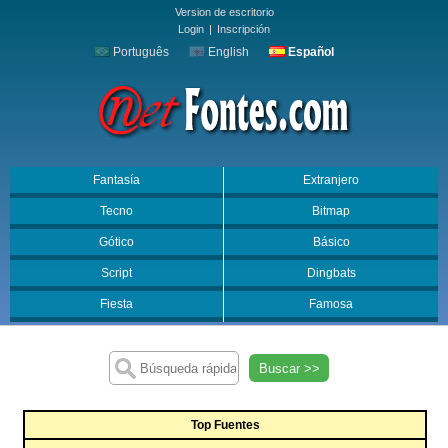
Version de escritorio
Login
|
Inscripción
Português
English
Español
Fantasía
Extranjero
Tecno
Bitmap
Gótico
Básico
Script
Dingbats
Fiesta
Famosa
Buscar >>
Top Fuentes