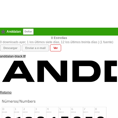
Anddalan
Dollar
0
0 downloads ayer, 1 los últimos siete días, 12 los últimos treinta días | (1 fuente)
Descargar
Enviar a e-mail
Ver
anddalan-black.ttf
Retorno