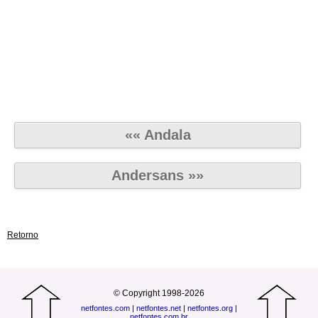
«« Andala
Andersans »»
Retorno
© Copyright 1998-2026
netfontes.com
|
netfontes.net
|
netfontes.org
|
netfontes.com.br