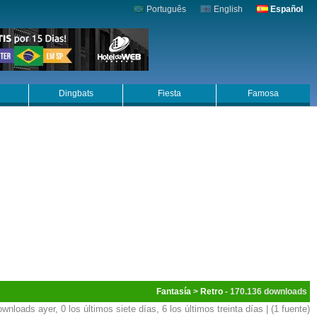
Português
English
Español
Dingbats
Fiesta
Famosa
Fantasía
>
Retro
- 170.136
ownloads ayer, 0 los últimos siete días, 6 los últimos treinta días | (1 fuente)