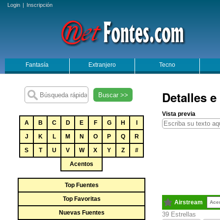
Login
|
Inscripción
Fantasía
Extranjero
Tecno
Detalles e
Buscar >>
Vista previa
A
B
C
D
E
F
G
H
I
J
K
L
M
N
O
P
Q
R
S
T
U
V
W
X
Y
Z
#
Acentos
Top Fuentes
Top Favoritas
Airstream
Ace
Nuevas Fuentes
39