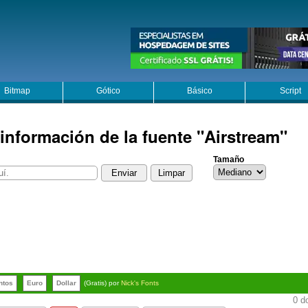
Bitmap
Gótico
Básico
Script
 información de la fuente "Airstream"
Tamaño
ntos
Euro
Dollar
(Gratis) por
Nick's Fonts
0 d