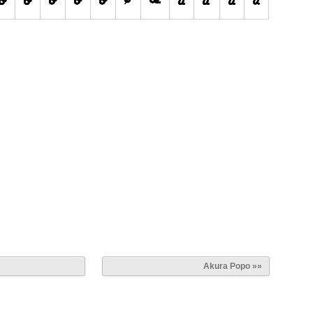
r
Akura Popo »»