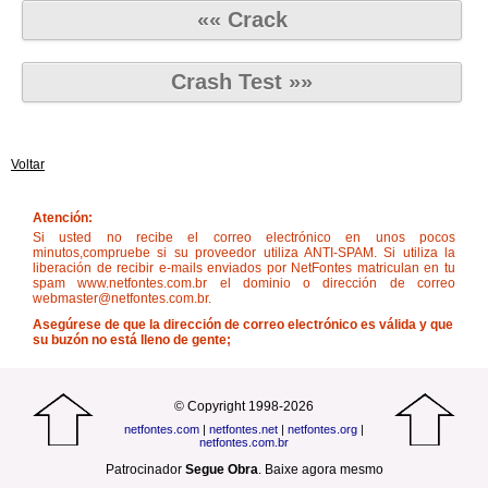
«« Crack
Crash Test »»
Voltar
Atención:
Si usted no recibe el correo electrónico en unos pocos
minutos,compruebe si su proveedor utiliza ANTI-SPAM. Si utiliza la
liberación de recibir e-mails enviados por NetFontes matriculan en tu
spam www.netfontes.com.br el dominio o dirección de correo
webmaster@netfontes.com.br.
Asegúrese de que la dirección de correo electrónico es válida y que
su buzón no está lleno de gente;
© Copyright 1998-2026
netfontes.com
|
netfontes.net
|
netfontes.org
|
netfontes.com.br
Patrocinador
Segue Obra
.
Baixe agora mesmo