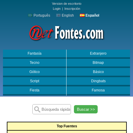
Version de escritorio
Login
|
Inscripción
Português
English
Español
Fantasía
Extranjero
Tecno
Bitmap
Gótico
Básico
Script
Dingbats
Fiesta
Famosa
Buscar >>
Top Fuentes