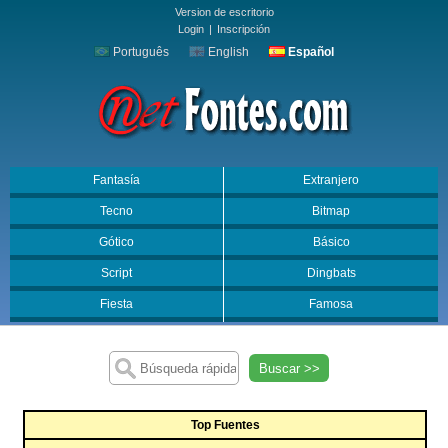
Version de escritorio
Login
|
Inscripción
Português
English
Español
Fantasía
Extranjero
Tecno
Bitmap
Gótico
Básico
Script
Dingbats
Fiesta
Famosa
Buscar >>
Top Fuentes