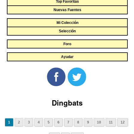
Top Favoritas
Nuevas Fuentes
Mi Colección
Selección
Foro
Ayudar
Dingbats
1
2
3
4
5
6
7
8
9
10
11
12