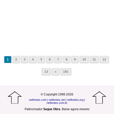
1
2
3
4
5
6
7
8
9
10
11
12
13
»
191
© Copyright 1998-2026
netfontes.com
|
netfontes.net
|
netfontes.org
|
netfontes.com.br
Patrocinador
Segue Obra
.
Baixe agora mesmo