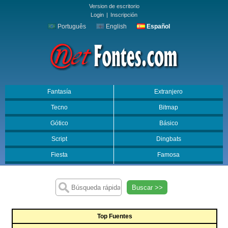
Version de escritorio
Login
|
Inscripción
Português
English
Español
Fantasía
Extranjero
Tecno
Bitmap
Gótico
Básico
Script
Dingbats
Fiesta
Famosa
Buscar >>
Top Fuentes