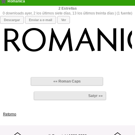
Romanica
2
0 downloads ayer, 2 los últimos siete días, 13 los últimos treinta días | (1 fuente)
Descargar
Enviar a e-mail
Ver
«« Roman Caps
Satyr »»
Retorno