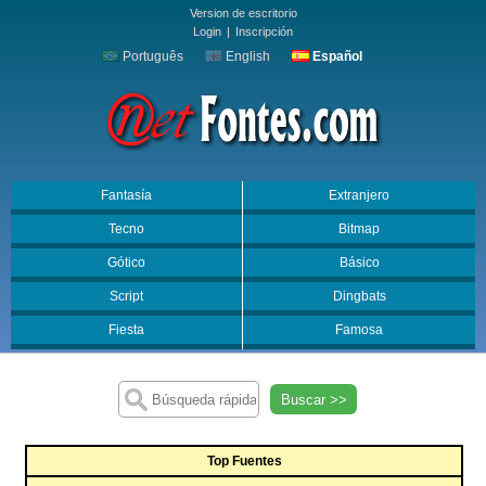
Version de escritorio
Login
|
Inscripción
Português
English
Español
Fantasía
Extranjero
Tecno
Bitmap
Gótico
Básico
Script
Dingbats
Fiesta
Famosa
Buscar >>
Top Fuentes