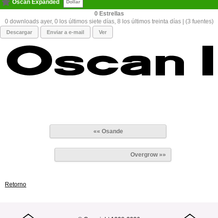
Oscan Expanded
Dollar
0
0 downloads ayer, 0 los últimos siete días, 8 los últimos treinta días | (3 fuentes)
Descargar
Enviar a e-mail
Ver
«« Osande
Overgrow »»
Retorno