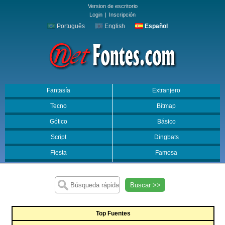
Version de escritorio
Login
|
Inscripción
Português
English
Español
Fantasía
Extranjero
Tecno
Bitmap
Gótico
Básico
Script
Dingbats
Fiesta
Famosa
Buscar >>
Top Fuentes