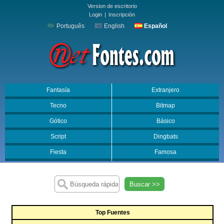
Version de escritorio
Login
|
Inscripción
Português
English
Español
Fantasía
Extranjero
Tecno
Bitmap
Gótico
Básico
Script
Dingbats
Fiesta
Famosa
Buscar >>
Top Fuentes