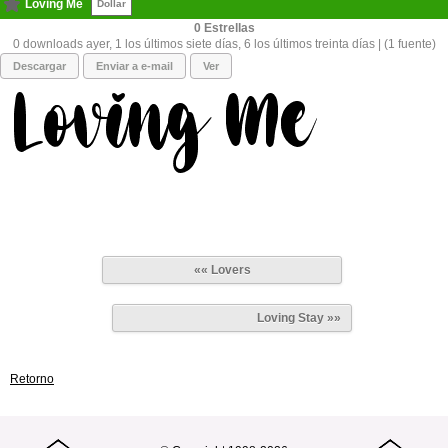
Loving Me
Dollar
0
0 downloads ayer, 1 los últimos siete días, 6 los últimos treinta días | (1 fuente)
Descargar
Enviar a e-mail
Ver
«« Lovers
Loving Stay »»
Retorno