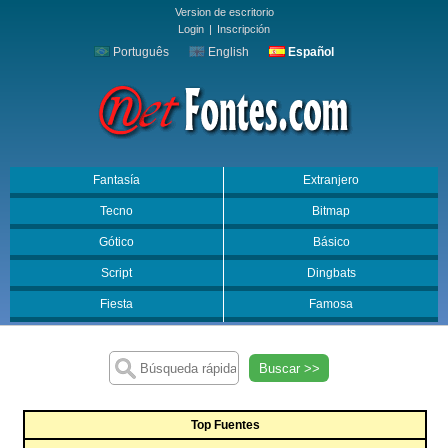
Version de escritorio
Login
|
Inscripción
Português
English
Español
Fantasía
Extranjero
Tecno
Bitmap
Gótico
Básico
Script
Dingbats
Fiesta
Famosa
Buscar >>
Top Fuentes