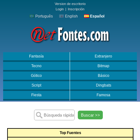
Version de escritorio
Login
|
Inscripción
Português
English
Español
Fantasía
Extranjero
Tecno
Bitmap
Gótico
Básico
Script
Dingbats
Fiesta
Famosa
Buscar >>
Top Fuentes