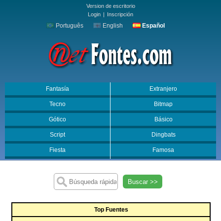
Version de escritorio
Login
|
Inscripción
Português
English
Español
Fantasía
Extranjero
Tecno
Bitmap
Gótico
Básico
Script
Dingbats
Fiesta
Famosa
Buscar >>
Top Fuentes