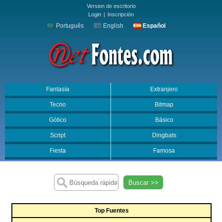
Version de escritorio
Login
|
Inscripción
Português
English
Español
Fantasía
Extranjero
Tecno
Bitmap
Gótico
Básico
Script
Dingbats
Fiesta
Famosa
Buscar >>
Top Fuentes