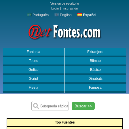
Version de escritorio
Login
|
Inscripción
Português
English
Español
Fantasía
Extranjero
Tecno
Bitmap
Gótico
Básico
Script
Dingbats
Fiesta
Famosa
Buscar >>
Top Fuentes