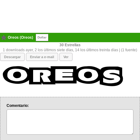
Oreos (Oreos)
Dollar
30
1 downloads ayer, 2 los últimos siete días, 14 los últimos treinta días | (1 fuente)
Descargar
Enviar a e-mail
Ver
Comentario: