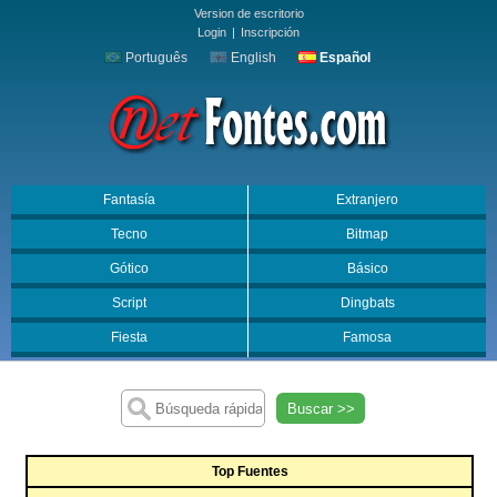
Version de escritorio
Login
|
Inscripción
Português
English
Español
Fantasía
Extranjero
Tecno
Bitmap
Gótico
Básico
Script
Dingbats
Fiesta
Famosa
Buscar >>
Top Fuentes