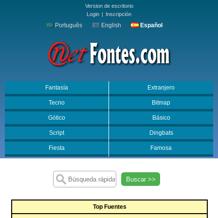
Version de escritorio
Login
|
Inscripción
Português
English
Español
Fantasía
Extranjero
Tecno
Bitmap
Gótico
Básico
Script
Dingbats
Fiesta
Famosa
Buscar >>
Top Fuentes