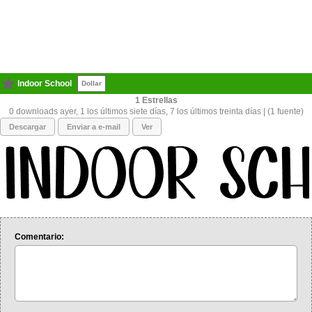
Indoor School
Dollar
1
0 downloads ayer, 1 los últimos siete días, 7 los últimos treinta días | (1 fuente)
Descargar
Enviar a e-mail
Ver
Comentario: