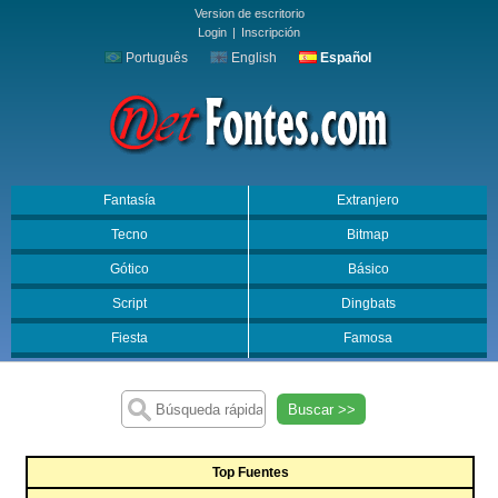
Version de escritorio
Login
|
Inscripción
Português
English
Español
Fantasía
Extranjero
Tecno
Bitmap
Gótico
Básico
Script
Dingbats
Fiesta
Famosa
Buscar >>
Top Fuentes