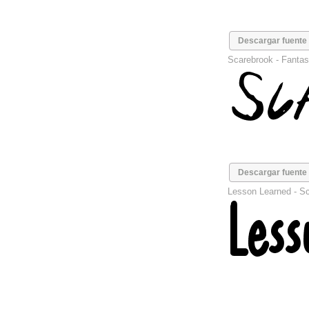
Descargar fuente
Scarebrook -
Fantas
Descargar fuente
Lesson Learned -
Sc