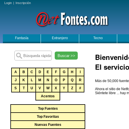
Login
|
Inscripción
Fantasía
Extranjero
Tecno
Bienvenid
Buscar >>
El servici
A
B
C
D
E
F
G
H
I
J
K
L
M
N
O
P
Q
R
Más de 50,000 fuentes
S
T
U
V
W
X
Y
Z
#
Ahora el sitio de Net
Siéntete libre ... hay
Acentos
Top Fuentes
Top Favoritas
Nuevas Fuentes