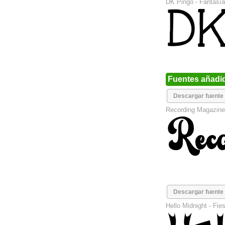
DK Pingo -
Fantasía
Fuentes añadi
Descargar fuente
Recording Magazine
Descargar fuente
Hello Midnight -
Fies