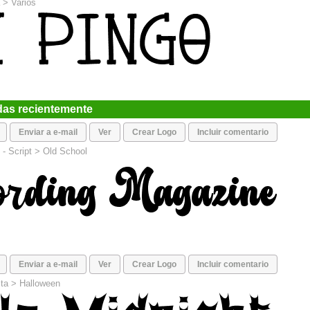
>
Varios
das recientemente
Enviar a e-mail
Ver
Crear Logo
Incluir comentario
 -
Script
>
Old School
Enviar a e-mail
Ver
Crear Logo
Incluir comentario
ta
>
Halloween