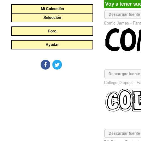
Voy a tener su
Mi Colección
Descargar fuente
Selección
Comic James -
Fant
Foro
Ayudar
Descargar fuente
College Dropout -
Fa
Descargar fuente