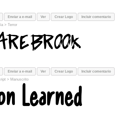
Enviar a e-mail
Ver
Crear Logo
Incluir comentario
ía
>
Terror
Enviar a e-mail
Ver
Crear Logo
Incluir comentario
ript
>
Manuscrito