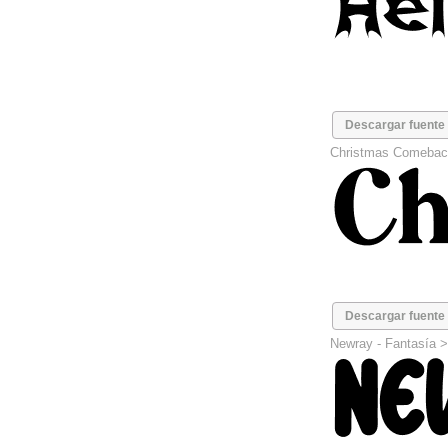
Descargar fuente
Christmas Comebac
Descargar fuente
Newray -
Fantasía