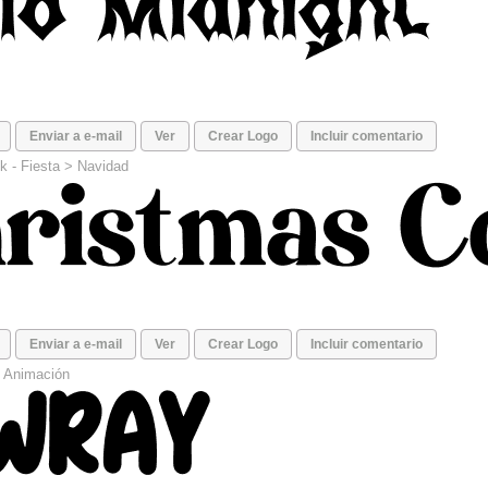
Enviar a e-mail
Ver
Crear Logo
Incluir comentario
k -
Fiesta
>
Navidad
Enviar a e-mail
Ver
Crear Logo
Incluir comentario
>
Animación