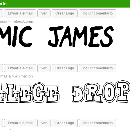
erte
Enviar a e-mail
Ver
Crear Logo
Incluir comentario
asía
>
Tebeo,Cómic
Enviar a e-mail
Ver
Crear Logo
Incluir comentario
ntasía
>
Animación
Enviar a e-mail
Ver
Crear Logo
Incluir comentario