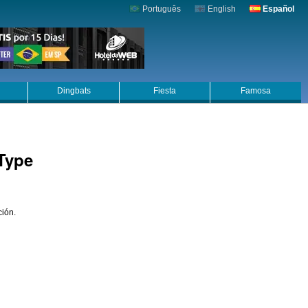
Português
English
Español
Dingbats
Fiesta
Famosa
eType
ción.