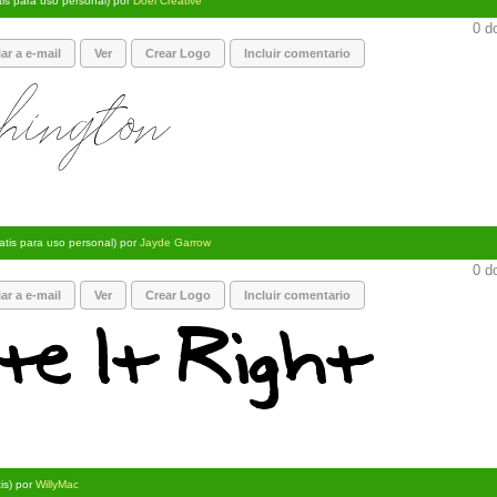
tis para uso personal) por
Doel Creative
0 d
ar a e-mail
Ver
Crear Logo
Incluir comentario
atis para uso personal) por
Jayde Garrow
0 d
ar a e-mail
Ver
Crear Logo
Incluir comentario
tis) por
WillyMac