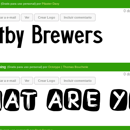
(Gratis para uso personal) por
Pilaster Davy
0 d
ar a e-mail
Ver
Crear Logo
Incluir comentario
oing
(Gratis para uso personal) por
Octotype | Thomas Boucherie
0 d
ar a e-mail
Ver
Crear Logo
Incluir comentario