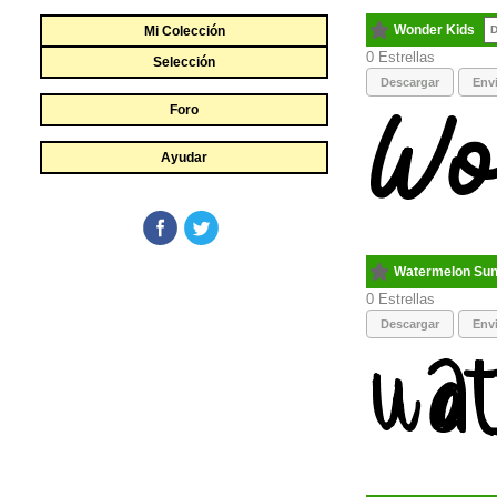
Wonder Kids
Mi Colección
D
0
Selección
Descargar
Envi
Foro
Ayudar
Watermelon Su
0
Descargar
Envi