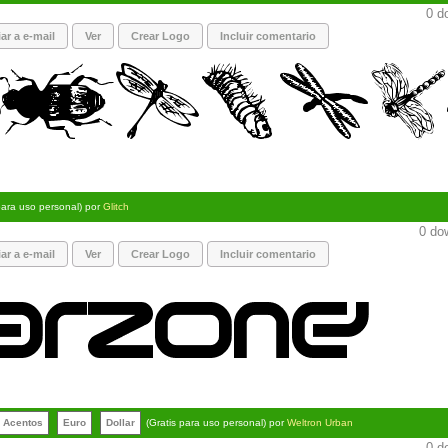
0 d
ar a e-mail
Ver
Crear Logo
Incluir comentario
para uso personal) por
Glitch
0 dow
ar a e-mail
Ver
Crear Logo
Incluir comentario
Acentos
Euro
Dollar
(Gratis para uso personal) por
Weltron Urban
0 d