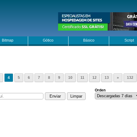
Bitmap
Gótico
Básico
Script
4
5
6
7
8
9
10
11
12
13
»
132
Orden