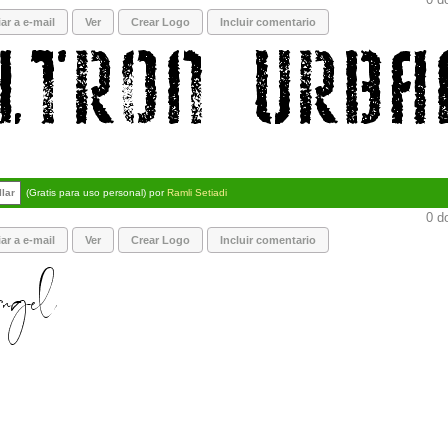
ar a e-mail
Ver
Crear Logo
Incluir comentario
llar
(Gratis para uso personal) por
Ramli Setiadi
0 d
ar a e-mail
Ver
Crear Logo
Incluir comentario