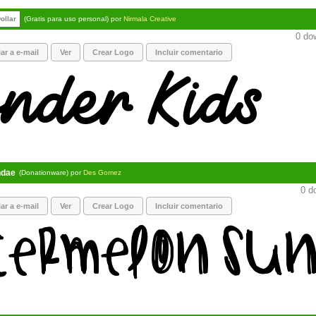
ollar
(Gratis para uso personal) por
Nirmala Creative
0 dow
ar a e-mail
Ver
Crear Logo
Incluir comentario
ndae
(Donationware) por
Des Gomez
0 d
ar a e-mail
Ver
Crear Logo
Incluir comentario