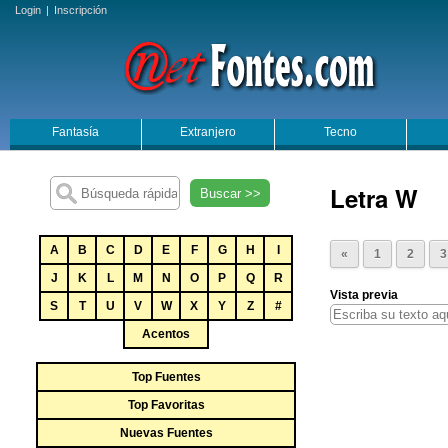
Login
|
Inscripción
Fantasía
Extranjero
Tecno
Letra W
Buscar >>
A
B
C
D
E
F
G
H
I
«
1
2
3
J
K
L
M
N
O
P
Q
R
Vista previa
S
T
U
V
W
X
Y
Z
#
Acentos
Top Fuentes
Top Favoritas
Nuevas Fuentes