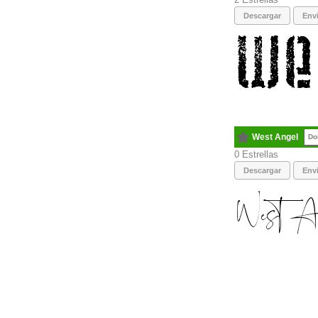
Descargar
Envi
West Angel
Do
0
Descargar
Envi