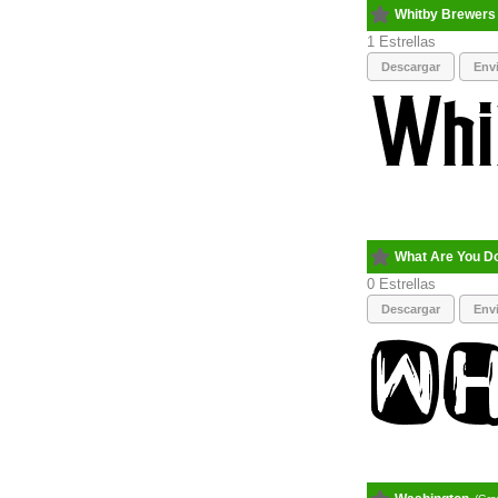
Whitby Brewers
1
Descargar
Envi
What Are You D
0
Descargar
Envi