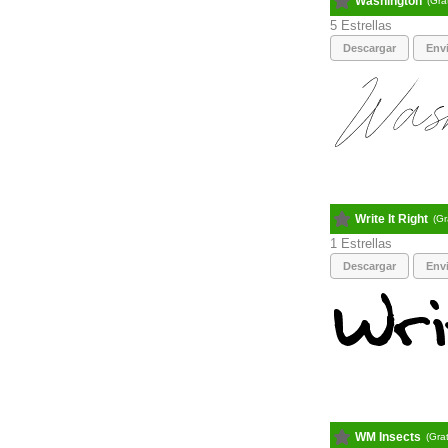
Washington
(Gra
5
Descargar
Envi
Write It Right
(Gr
1
Descargar
Envi
WM Insects
(Gra